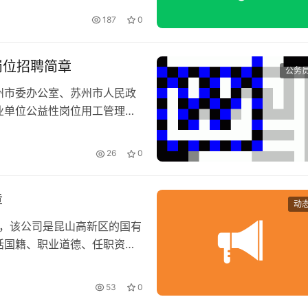
详见公告。
187
0
岗位招聘简章
公务
州市委办公室、苏州市人民政
业单位公益性岗位用工管理的
和苏州市人力资源和社会保障局
工招聘规程〉的通知》（苏人
26
0
报上级部门审批同意，拟面向社
章
动
员，该公司是昆山高新区的国有
括国籍、职业道德、任职资格
系统进行报名，报名时间为
求请参阅《2024年昆山高新集
53
0